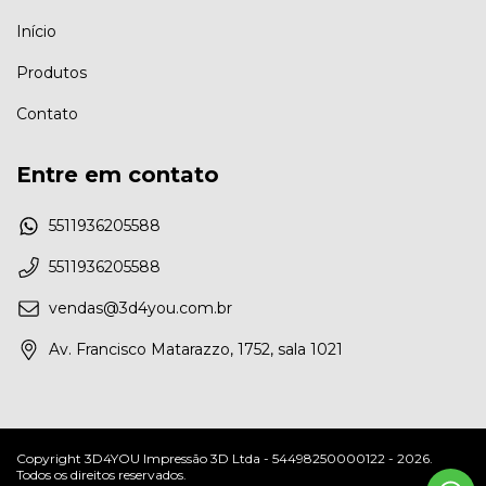
Início
Produtos
Contato
Entre em contato
5511936205588
5511936205588
vendas@3d4you.com.br
Av. Francisco Matarazzo, 1752, sala 1021
Copyright 3D4YOU Impressão 3D Ltda - 54498250000122 - 2026.
Todos os direitos reservados.