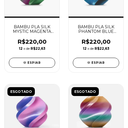
BAMBU PLA SILK
BAMBU PLA SILK
MYSTIC MAGENTA
PHANTOM BLUE
COM CARRETEL
COM CARRETEL
REUTILIZAVEL
REUTILIZAVEL
R$220,00
R$220,00
BAMBU
BAMBU
12
x de
R$22,63
12
x de
R$22,63
ESPIAR
ESPIAR
ESGOTADO
ESGOTADO