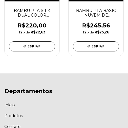
BAMBU PLA SILK
BAMBU PLA BASIC
DUAL COLOR
NUVEM DE
GILDED ROSE COM
ALGODÃO DOCE
CARRETEL
COM CARRETEL
R$220,00
R$245,56
REUTILIZAVEL
REUTILIZAVEL
12
x de
R$22,63
12
x de
R$25,26
BAMBU
BAMBU
ESPIAR
ESPIAR
Departamentos
Início
Produtos
Contato