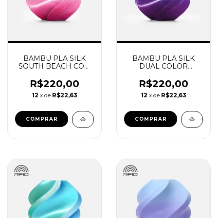
BAMBU PLA SILK
BAMBU PLA SILK
SOUTH BEACH COM
DUAL COLOR
CARRETEL
AURORA ROXO COM
REUTILIZAVEL
CARRETEL
R$220,00
R$220,00
BAMBU
REUTILIZAVEL
12
x de
R$22,63
12
x de
R$22,63
BAMBU