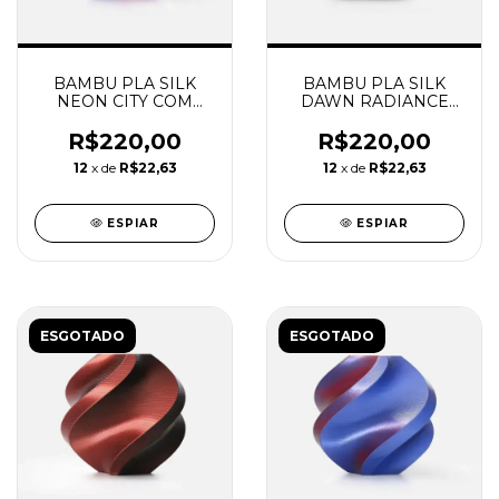
BAMBU PLA SILK
BAMBU PLA SILK
NEON CITY COM
DAWN RADIANCE
CARRETEL
COM CARRETEL
REUTILIZAVEL
REUTILIZAVEL
R$220,00
R$220,00
BAMBU
BAMBU
12
x de
R$22,63
12
x de
R$22,63
ESPIAR
ESPIAR
ESGOTADO
ESGOTADO