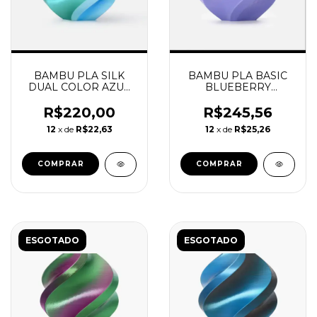
BAMBU PLA SILK
BAMBU PLA BASIC
DUAL COLOR AZUL
BLUEBERRY
HAVAI COM
BUBBLEGUM COM
CARRETEL
CARRETEL
R$220,00
R$245,56
REUTILIZAVEL
REUTILIZAVEL
12
x de
R$22,63
12
x de
R$25,26
BAMBU
BAMBU
ESGOTADO
ESGOTADO