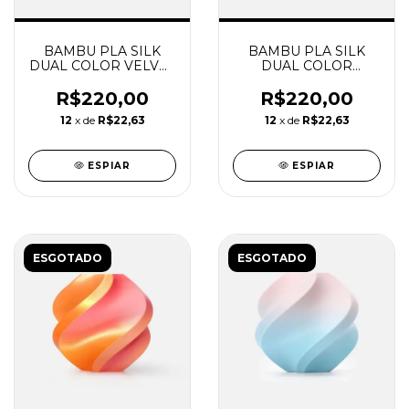
BAMBU PLA SILK
BAMBU PLA SILK
DUAL COLOR VELVET
DUAL COLOR
ECLIPSE COM
MIDNIGHT BLAZE
CARRETEL
COM CARRETEL
R$220,00
R$220,00
REUTILIZAVEL
REUTILIZAVEL
12
x de
R$22,63
12
x de
R$22,63
BAMBU
BAMBU
ESPIAR
ESPIAR
ESGOTADO
ESGOTADO