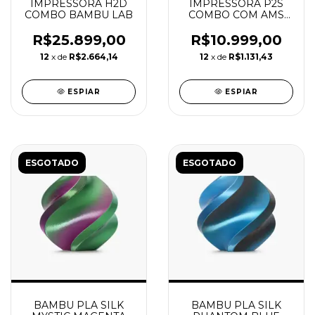
IMPRESSORA H2D
IMPRESSORA P2S
COMBO BAMBU LAB
COMBO COM AMS
PRO 2 BAMBU LAB
R$25.899,00
R$10.999,00
12
x de
R$2.664,14
12
x de
R$1.131,43
ESPIAR
ESPIAR
ESGOTADO
ESGOTADO
BAMBU PLA SILK
BAMBU PLA SILK