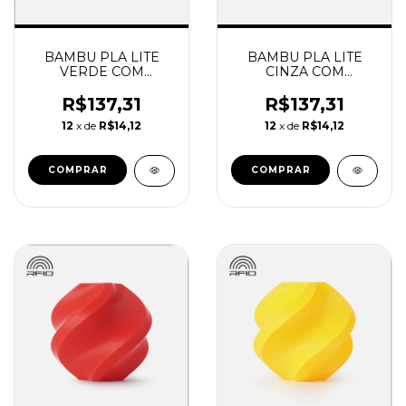
BAMBU PLA LITE
BAMBU PLA LITE
VERDE COM
CINZA COM
CARRETEL
CARRETEL
REUTILIZAVEL
REUTILIZAVEL
R$137,31
R$137,31
BAMBU
BAMBU
12
x de
R$14,12
12
x de
R$14,12