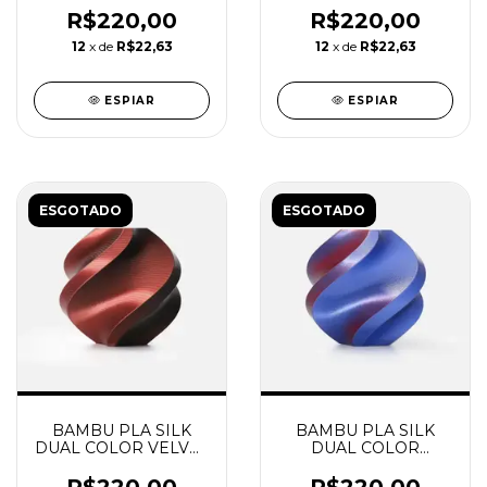
REUTILIZAVEL
REUTILIZAVEL
R$220,00
R$220,00
BAMBU
BAMBU
12
x de
R$22,63
12
x de
R$22,63
ESPIAR
ESPIAR
ESGOTADO
ESGOTADO
BAMBU PLA SILK
BAMBU PLA SILK
DUAL COLOR VELVET
DUAL COLOR
ECLIPSE COM
MIDNIGHT BLAZE
CARRETEL
COM CARRETEL