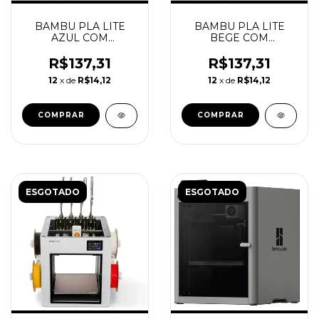
BAMBU PLA LITE
BAMBU PLA LITE
AZUL COM
BEGE COM
CARRETEL
CARRETEL
REUTILIZAVEL
REUTILIZAVEL
R$137,31
R$137,31
BAMBU
BAMBU
12
x de
R$14,12
12
x de
R$14,12
ESGOTADO
ESGOTADO