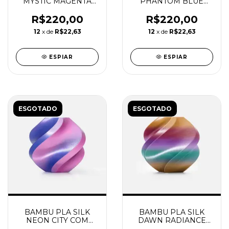
MYSTIC MAGENTA
PHANTOM BLUE
COM CARRETEL
COM CARRETEL
REUTILIZAVEL
REUTILIZAVEL
R$220,00
R$220,00
BAMBU
BAMBU
12
x de
R$22,63
12
x de
R$22,63
ESPIAR
ESPIAR
ESGOTADO
ESGOTADO
BAMBU PLA SILK
BAMBU PLA SILK
NEON CITY COM
DAWN RADIANCE
CARRETEL
COM CARRETEL