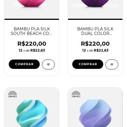
BAMBU PLA SILK
BAMBU PLA SILK
SOUTH BEACH COM
DUAL COLOR
CARRETEL
AURORA ROXO COM
REUTILIZAVEL
CARRETEL
R$220,00
R$220,00
BAMBU
REUTILIZAVEL
12
x de
R$22,63
12
x de
R$22,63
BAMBU