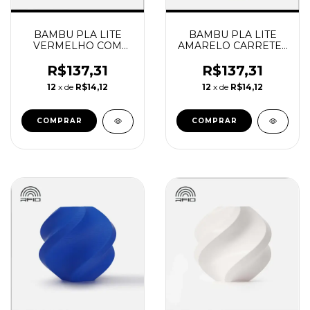
BAMBU PLA LITE
BAMBU PLA LITE
VERMELHO COM
AMARELO CARRETEL
CARRETEL
REUTILIZAVEL
REUTILIZAVEL
BAMBU
R$137,31
R$137,31
BAMBU
12
x de
R$14,12
12
x de
R$14,12