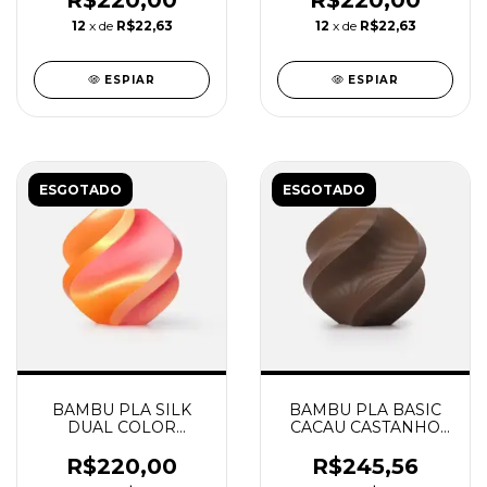
R$220,00
R$220,00
REUTILIZAVEL
REUTILIZAVEL
12
x de
R$22,63
12
x de
R$22,63
BAMBU
BAMBU
ESPIAR
ESPIAR
ESGOTADO
ESGOTADO
BAMBU PLA SILK
BAMBU PLA BASIC
DUAL COLOR
CACAU CASTANHO
GILDED ROSE COM
COM CARRETEL
CARRETEL
REUTILIZAVEL
R$220,00
R$245,56
REUTILIZAVEL
BAMBU