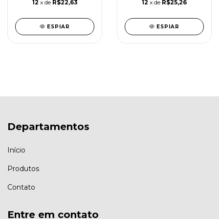
12
x de
R$22,63
12
x de
R$25,26
BAMBU
ESPIAR
ESPIAR
Departamentos
Início
Produtos
Contato
Entre em contato