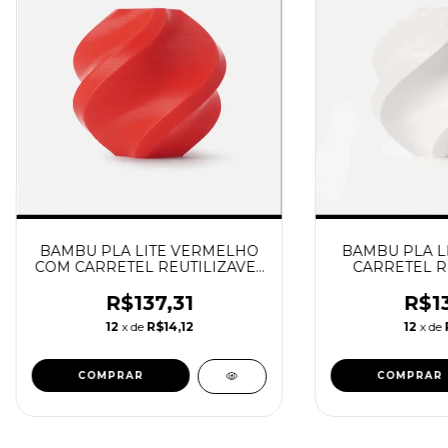
BAMBU PLA LITE VERMELHO
BAMBU PLA L
COM CARRETEL REUTILIZAVEL
CARRETEL R
BAMBU
BA
R$137,31
R$13
12
x de
R$14,12
12
x de