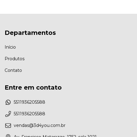
Departamentos
Início
Produtos
Contato
Entre em contato
5511936205588
5511936205588
vendas@3d4you.com.br
Av. Francisco Matarazzo, 1752, sala 1021