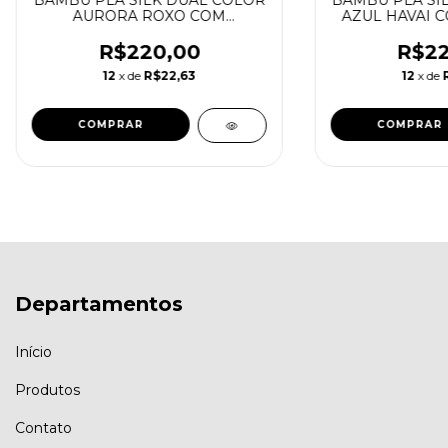
BAMBU PLA SILK DUAL COLOR
BAMBU PLA SI
AURORA ROXO COM
AZUL HAVAI 
CARRETEL REUTILIZAVEL
REUTILIZA
BAMBU
R$220,00
R$22
12
x de
R$22,63
12
x de
Departamentos
Início
Produtos
Contato